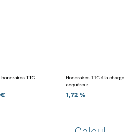
e honoraires TTC
Honoraires TTC à la charge
acquéreur
 €
1,72 %
Calcul