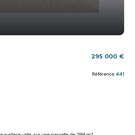
295 000 €
Référence
441
e surface utile, sur une parcelle de 299 m2.