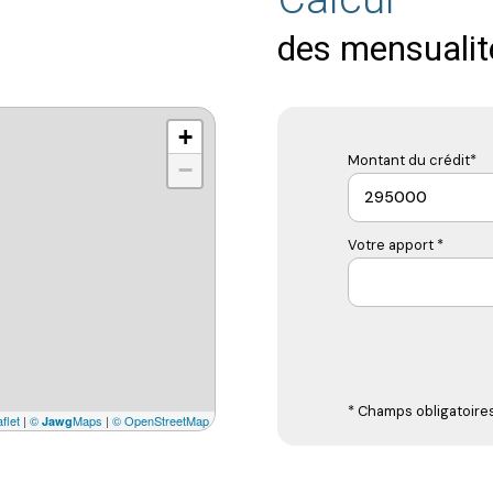
des mensualit
+
Montant du crédit*
−
Votre apport *
* Champs obligatoire
flet
|
©
Maps
|
© OpenStreetMap
Jawg