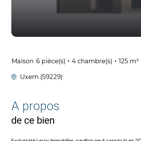
Maison
6 pièce(s)
4 chambre(s)
125 m²
Uxem (59229)
A propos
de ce bien
Exclusivité Leroy Immobilier, pavillon neuf construit en