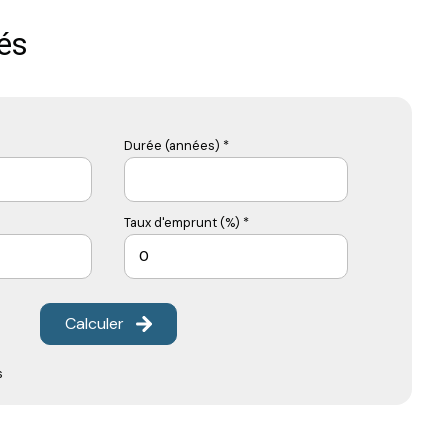
és
Durée (années) *
Taux d'emprunt (%) *
Calculer
s