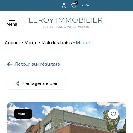
0
Fr
Menu
Accueil
Vente
Malo les bains
Maison
BIENVENUE
EXCLUSIVITÉS
Retour aux résultats
ACHETER
Partager ce bien
LOUER
PROGRAMMES
NEUFS
Vendu
VENDU
!