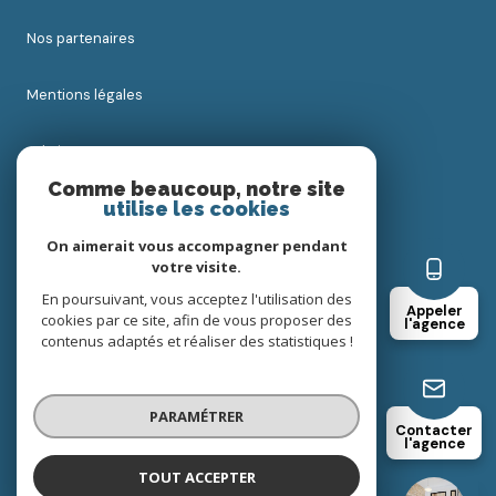
nos partenaires
mentions légales
admin
Comme beaucoup, notre site
utilise les cookies
nos honoraires
On aimerait vous accompagner pendant
politique rgpd
votre visite.
En poursuivant, vous acceptez l'utilisation des
Appeler
cookies par ce site, afin de vous proposer des
cookies
l'agence
contenus adaptés et réaliser des statistiques !
© 2026 | Tous droits réservés
PARAMÉTRER
Contacter
l'agence
Réalisé par
TOUT ACCEPTER