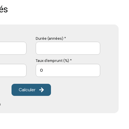
és
Durée (années) *
Taux d'emprunt (%) *
Calculer
s