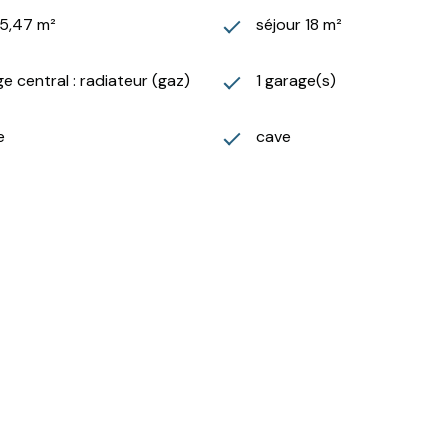
65,47 m²
séjour 18 m²
e central : radiateur (gaz)
1 garage(s)
e
cave