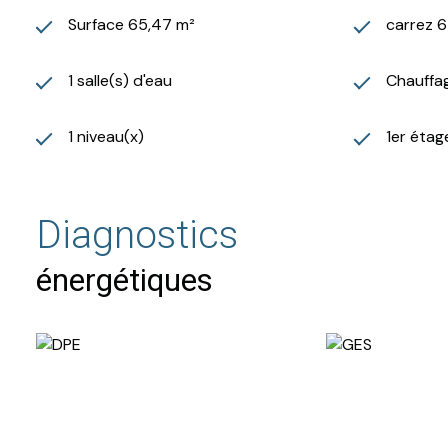
Surface 65,47 m²
carrez 
1 salle(s) d'eau
Chauffag
1 niveau(x)
1er étag
Diagnostics
énergétiques