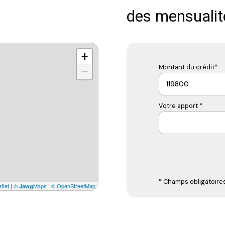
des mensualit
+
Montant du crédit*
−
Votre apport *
* Champs obligatoire
flet
|
©
Maps
|
© OpenStreetMap
Jawg