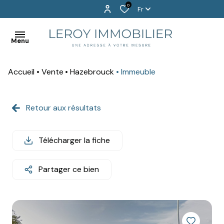
0
Fr
Menu
Accueil
Vente
Hazebrouck
Immeuble
BIENVENUE
EXCLUSIVITÉS
Retour aux résultats
ACHETER
Télécharger la fiche
LOUER
PROGRAMMES
Partager ce bien
NEUFS
VENDU
!