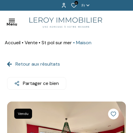
0
Fr
Menu
Accueil
Vente
St pol sur mer
Maison
BIENVENUE
EXCLUSIVITÉS
Retour aux résultats
ACHETER
Partager ce bien
LOUER
PROGRAMMES
NEUFS
Vendu
VENDU
!