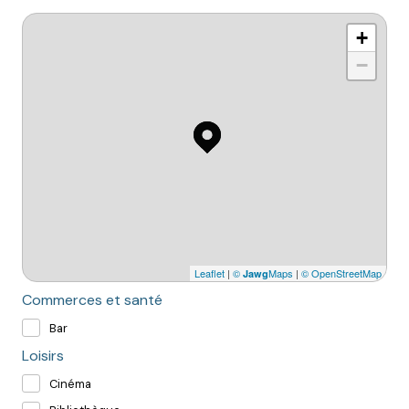
+
−
Leaflet
|
©
Maps
|
© OpenStreetMap
Jawg
Commerces et santé
Bar
Loisirs
Cinéma