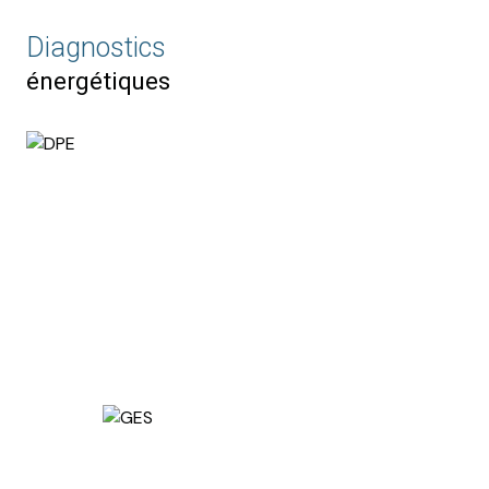
1 salle(s) d'eau
Diagnostics
énergétiques
construit en 1990
cuisine séparée (équipée)
1 garage(s)
1 parking(s)
exposition Sud-Ouest
2 niveau(x)
vue Sans vis à vis