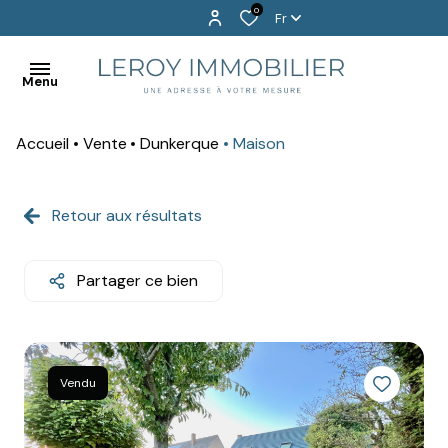
0
Fr
Menu
Accueil
Vente
Dunkerque
Maison
BIENVENUE
EXCLUSIVITÉS
Retour aux résultats
ACHETER
Partager ce bien
LOUER
PROGRAMMES
NEUFS
Vendu
VENDU
!