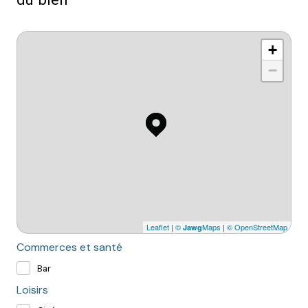
+
−
Leaflet
|
©
Maps
|
© OpenStreetMap
Jawg
Commerces et santé
Bar
Loisirs