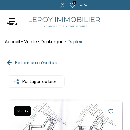
0
Fr
Menu
Accueil
Vente
Dunkerque
Duplex
BIENVENUE
EXCLUSIVITÉS
Retour aux résultats
ACHETER
Partager ce bien
LOUER
PROGRAMMES
NEUFS
Vendu
VENDU
!