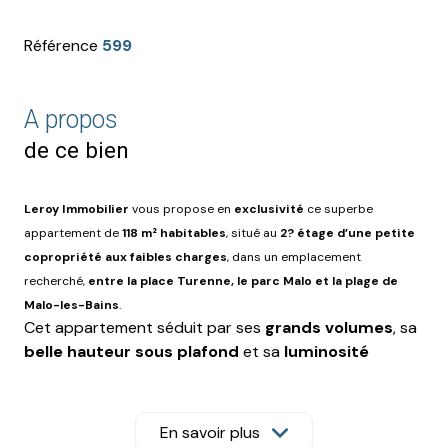
Référence
599
A propos
de ce bien
Leroy Immobilier
vous propose en
exclusivité
ce superbe
appartement de
118 m² habitables
, situé au
2? étage d’une petite
copropriété aux faibles charges
, dans un emplacement
recherché,
entre la place Turenne, le parc Malo et la plage de
Malo-les-Bains
.
Cet appartement séduit par ses
grands volumes
, sa
belle hauteur sous plafond
et sa
luminosité
exceptionnelle
.
Traversant
, il bénéficie d’une
agréable circulation de la lumière tout au long de la
journée.
En savoir plus
Il se compose de
trois chambres
, offrant un fort