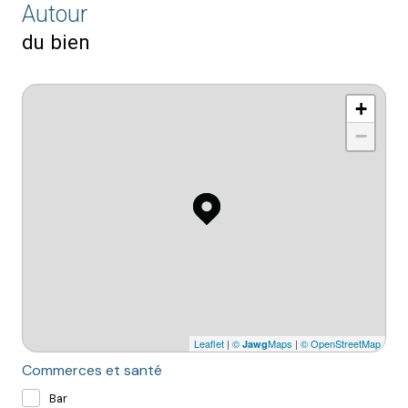
Autour
du bien
+
−
Leaflet
|
©
Maps
|
© OpenStreetMap
Jawg
Commerces et santé
Bar