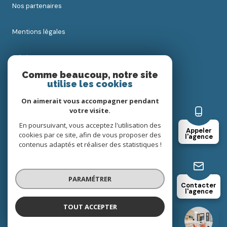
nos partenaires
mentions légales
admin
Comme beaucoup, notre site
utilise les cookies
nos honoraires
On aimerait vous accompagner pendant
politique rgpd
votre visite.
En poursuivant, vous acceptez l'utilisation des
Appeler
cookies par ce site, afin de vous proposer des
cookies
l'agence
contenus adaptés et réaliser des statistiques !
© 2026 | Tous droits réservés
PARAMÉTRER
Contacter
l'agence
Réalisé par
TOUT ACCEPTER
Cabinet Leroy Immobilier
Agence