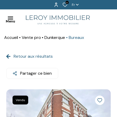
0
Fr
Menu
Accueil
Vente pro
Dunkerque
Bureaux
BIENVENUE
EXCLUSIVITÉS
Retour aux résultats
ACHETER
Partager ce bien
LOUER
PROGRAMMES
NEUFS
Vendu
VENDU
!