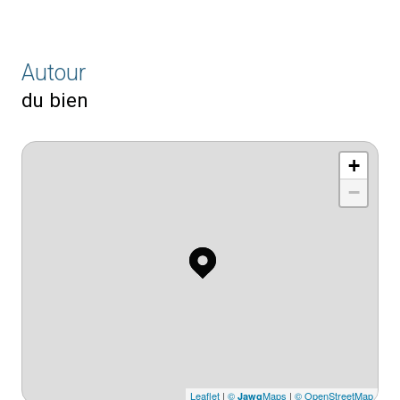
Autour
du bien
+
−
Leaflet
|
©
Maps
|
© OpenStreetMap
Jawg