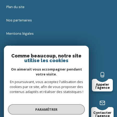
plan du site
nos partenaires
mentions légales
admin
Comme beaucoup, notre site
utilise les cookies
nos honoraires
On aimerait vous accompagner pendant
politique rgpd
votre visite.
En poursuivant, vous acceptez l'utilisation des
Appeler
cookies par ce site, afin de vous proposer des
cookies
l'agence
contenus adaptés et réaliser des statistiques !
© 2026 | Tous droits réservés
PARAMÉTRER
Contacter
l'agence