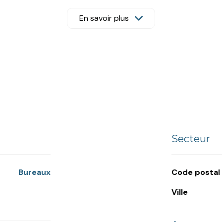
En savoir plus
, de services ou toute activité de bureau souhaitant allier vis
tez dès maintenant l’agence Leroy Immobilier.
Secteur
Bureaux
Code postal
Ville