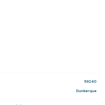
ibilité, confort et standing.
59240
Dunkerque