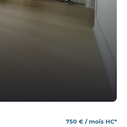
750 € / mois HC*