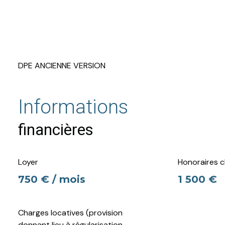
DPE ANCIENNE VERSION
Informations
financières
Loyer
Honoraires c
750 € / mois
1 500 €
Charges locatives (provision
donnant lieu à régularisation