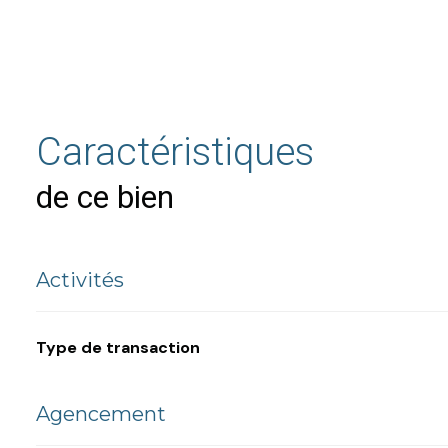
coin cuisine
équipé (bureau réunion, TV)
Disponibilité immédiate
Ce bureau conviendra parfaitement à une activité tertiaire
Une opportunité rare sur le secteur.
Pour plus d’informations ou organiser une visite, contac
Caractéristiques
de ce bien
Activités
Type de transaction
Agencement