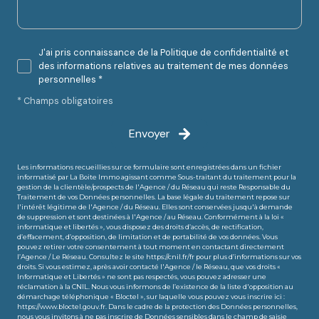
J'ai pris connaissance de la Politique de confidentialité et
des informations relatives au traitement de mes données
personnelles *
* Champs obligatoires
Envoyer
Les informations recueillies sur ce formulaire sont enregistrées dans un fichier
informatisé par La Boite Immo agissant comme Sous-traitant du traitement pour la
gestion de la clientèle/prospects de l'Agence / du Réseau qui reste Responsable du
Traitement de vos Données personnelles. La base légale du traitement repose sur
l'intérêt légitime de l'Agence / du Réseau. Elles sont conservées jusqu'à demande
de suppression et sont destinées à l'Agence / au Réseau. Conformément à la loi «
informatique et libertés », vous disposez des droits d’accès, de rectification,
d’effacement, d’opposition, de limitation et de portabilité de vos données. Vous
pouvez retirer votre consentement à tout moment en contactant directement
l’Agence / Le Réseau. Consultez le site
https://cnil.fr/fr
pour plus d’informations sur vos
droits. Si vous estimez, après avoir contacté l'Agence / le Réseau, que vos droits «
Informatique et Libertés » ne sont pas respectés, vous pouvez adresser une
réclamation à la CNIL. Nous vous informons de l’existence de la liste d'opposition au
démarchage téléphonique « Bloctel », sur laquelle vous pouvez vous inscrire ici :
https://www.bloctel.gouv.fr
. Dans le cadre de la protection des Données personnelles,
nous vous invitons à ne pas inscrire de Données sensibles dans le champ de saisie