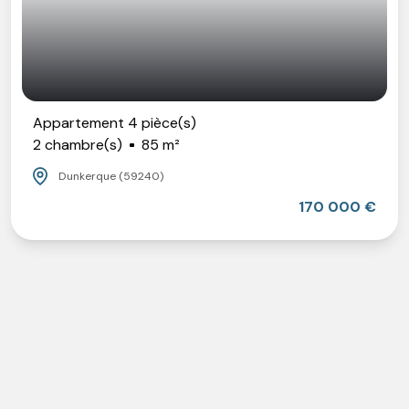
Appartement 4 pièce(s)
2 chambre(s)
85 m²
Dunkerque (59240)
170 000 €