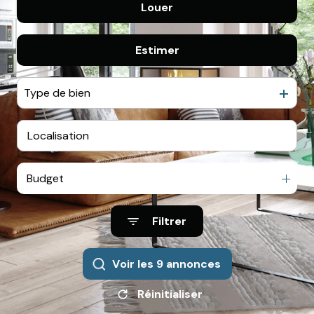
Louer
De l'ancien
HONORAIRES
De l'immo pro
Estimer
à l'année
De l'immo pro
Type de bien
Budget
Filtrer
Voir les
9
annonces
Réinitialiser